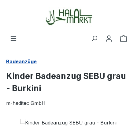
Zum Hauptinhalt springen
Ware
Badeanzüge
Kinder Badeanzug SEBU grau
- Burkini
m-haditec GmbH
Bildergalerie überspringen